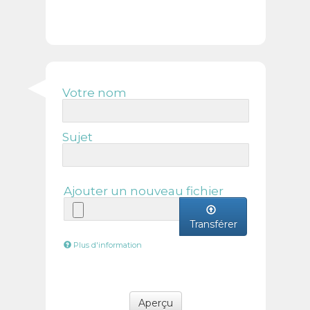
Votre nom
Sujet
Ajouter un nouveau fichier
Transférer
Plus d'information
Les
fichiers
doivent
peser
moins
Aperçu
de