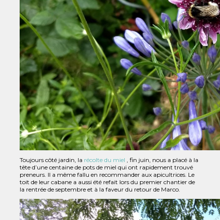
Toujours côté jardin, la
récolte du miel
, fin juin, nous a placé à la
tête d’une centaine de pots de miel qui ont rapidement trouvé
preneurs. Il a même fallu en recommander aux apicultrices. Le
toit de leur cabane a aussi été refait lors du premier chantier de
la rentrée de septembre et à la faveur du retour de Marco.