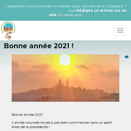
Aller
L'association vous a accordé un créneau pour une activité à l'Utopicerie ?
au
Connectez-vous ou Créez un compte
puis
Rédigez un article sur ce
contenu
site
.
En savoir plus
.
principal
Toggle
naviga
Bonne année 2021 !
Bonne année 2021
L’année nouvelle ne peut pas bien commencer sans un petit
bilan de la précédente !