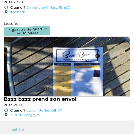
2019-2020
Quand ?
Dimanche 8 Mars, 18h00
Utopicerie
Lectures
La gazette de quartier
fait le buzzz
Bzzz bzzz prend son envol
2018-2019
Quand ?
Lundi 1 Juillet, 01h07
La Butte Bergeyre
adhérer