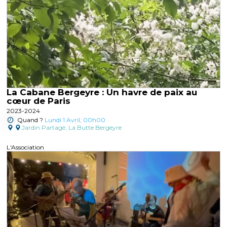
La Cabane Bergeyre : Un havre de paix au
cœur de Paris
2023-2024
Quand ?
Lundi 1 Avril, 00h00
Jardin Partagé
,
La Butte Bergeyre
L'Association