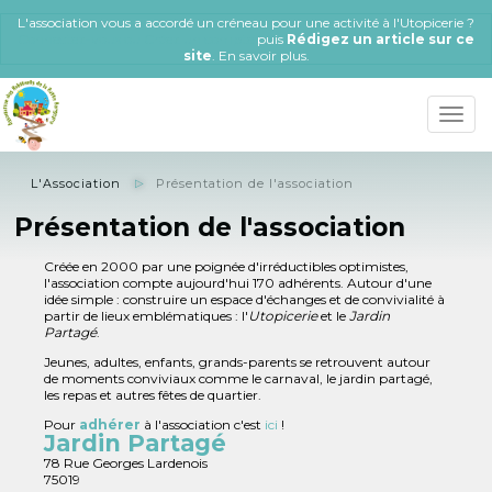
Aller
L'association vous a accordé un créneau pour une activité à l'Utopicerie ?
au
Connectez-vous ou Créez un compte
puis
Rédigez un article sur ce
contenu
site
.
En savoir plus
.
principal
Toggle
naviga
L'Association
Présentation de l'association
Présentation de l'association
Créée en 2000 par une poignée d'irréductibles optimistes,
l'association compte aujourd'hui 170 adhérents. Autour d'une
idée simple : construire un espace d'échanges et de convivialité à
partir de lieux emblématiques : l'
Utopicerie
et le
Jardin
Partagé
.
Jeunes, adultes, enfants, grands-parents se retrouvent autour
de moments conviviaux comme le carnaval, le jardin partagé,
les repas et autres fêtes de quartier.
Pour
adhérer
à l'association c'est
ici
!
Jardin Partagé
78 Rue Georges Lardenois
75019