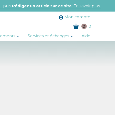
e
puis
Rédigez un article sur ce site
.
En savoir plus
.
Mon compte
0
0
nements
Services et échanges
Aide