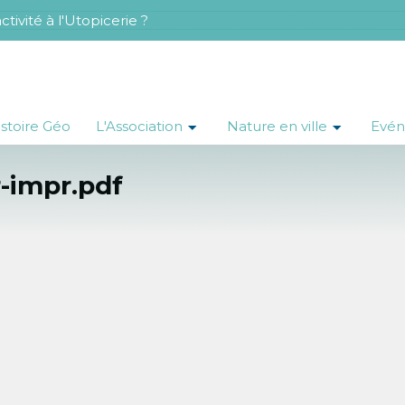
tivité à l'Utopicerie ?
Connectez-vous ou Créez un compt
istoire Géo
L'Association
Nature en ville
Evé
r-impr.pdf