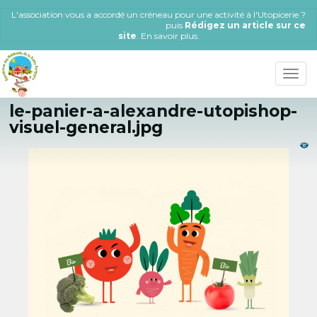
Aller
L'association vous a accordé un créneau pour une activité à l'Utopicerie ?
au
Connectez-vous ou Créez un compte
puis
Rédigez un article sur ce
contenu
site
.
En savoir plus
.
principal
Toggle
naviga
le-panier-a-alexandre-utopishop-
visuel-general.jpg