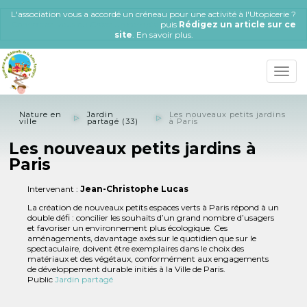
Aller
L'association vous a accordé un créneau pour une activité à l'Utopicerie ?
au
Connectez-vous ou Créez un compte
puis
Rédigez un article sur ce
contenu
site
.
En savoir plus
.
principal
Toggle
naviga
Nature en
Jardin
Les nouveaux petits jardins
ville
partagé (33)
à Paris
Les nouveaux petits jardins à
Paris
Intervenant :
Jean-Christophe Lucas
La création de nouveaux petits espaces verts à Paris répond à un
double défi : concilier les souhaits d’un grand nombre d’usagers
et favoriser un environnement plus écologique. Ces
aménagements, davantage axés sur le quotidien que sur le
spectaculaire, doivent être exemplaires dans le choix des
matériaux et des végétaux, conformément aux engagements
de développement durable initiés à la Ville de Paris.
Public
Jardin partagé