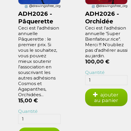
@drawingisfree_org
@drawingisfree_org
ADH2026 -
ADH2026 -
Pâquerette
Orchidée
Ceci est l'adhésion
Ceci est l'adhésion
annuelle
annuelle 'Super
Pâquerette : le
Bienfaiteur.rice".
premier prix. Si
Merci !!! N'oubliez
vous le souhaitez,
pas d'adhérer aussi
vous pouvez
au jardin.
mieux soutenir
100,00 €
l'association en
souscrivant les
Quantité
autres adhésions
Cosmos et
Agapanthes,
Orchidées...
ajouter
15,00 €
au panier
Quantité