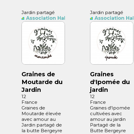
Jardin partagé
Jardin partagé
itants Butte Bergeyre
Association Habitants Butte Bergeyre
Association Ha
Graines de
Graines
Moutarde du
d'Ipomée du
Jardin
jardin
12
12
France
France
Graines de
Graines d'Ipomée
Moutarde élevée
cultivées avec
avec amour au
amour au jardin
Jardin partagé de
Partagé de la
la butte Bergeyre
Butte Bergeyre