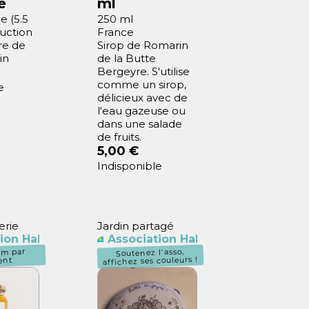
e
ml
e (5.5
250 ml
uction
France
re de
Sirop de Romarin
in
de la Butte
Bergeyre. S'utilise
comme un sirop,
e
délicieux avec de
l'eau gazeuse ou
dans une salade
de fruits.
5,00 €
Indisponible
erie
Jardin partagé
ion Habitants Butte Bergeyre
Association Habitants Butte Berg
Soutenez l'asso,
um par
affichez ses couleurs !
ent