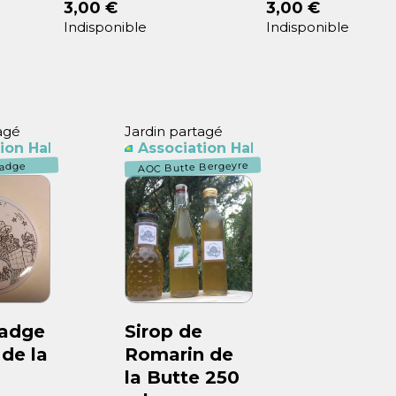
3,00 €
3,00 €
Indisponible
Indisponible
agé
Jardin partagé
yre
ion Habitants Butte Bergeyre
Association Habitants Butte Berg
AOC Butte Bergeyre
adge
Badge
Sirop de
 de la
Romarin de
la Butte 250