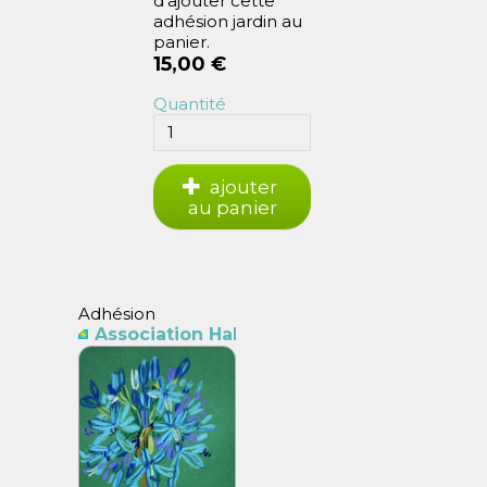
d'ajouter cette
adhésion jardin au
panier.
15,00 €
Quantité
ajouter
au panier
Adhésion
itants Butte Bergeyre
Association Habitants Butte Bergeyre