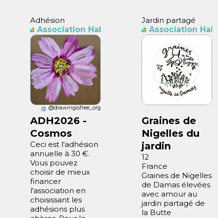
Adhésion
Jardin partagé
Association Habitants Butte Bergeyre
Association Hab
@drawingisfree_org
ADH2026 -
Graines de
Cosmos
Nigelles du
Ceci est l'adhésion
jardin
annuelle à 30 €.
12
Vous pouvez
France
choisir de mieux
Graines de Nigelles
financer
de Damas élevées
l'association en
avec amour au
choisissant les
jardin partagé de
adhésions plus
la Butte