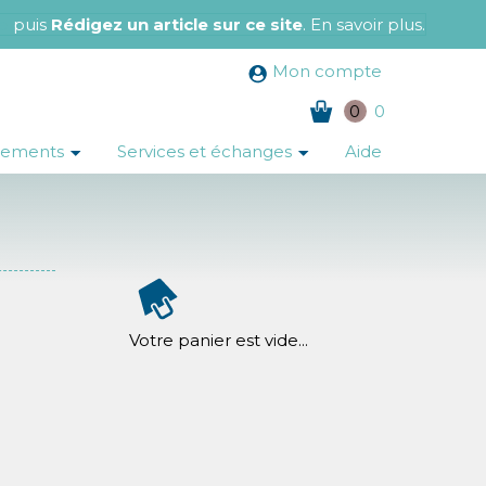
e
puis
Rédigez un article sur ce site
.
En savoir plus
.
Mon compte
0
0
nements
Services et échanges
Aide
Votre panier est vide...