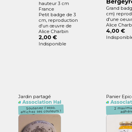
Bergeyr
hauteur 3 cm
Grand badg
France
cm) reprod
Petit badge de 3
d'une oeuv
cm, reproduction
Alice Charb
d'un œuvre de
4,00 €
Alice Charbin
2,00 €
Indisponibl
Indisponible
Jardin partagé
Panier Epic
Association Habitants Butte Bergeyre
Associat
Soutenez l'asso,
2 maxim
affichez ses couleurs !
adhér