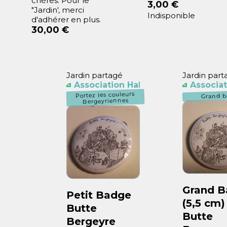
chères. Pour le
3,00 €
"Jardin', merci
Indisponible
d'adhérer en plus.
30,00 €
Jardin partagé
Jardin part
Association Habitants Butte Berge
Associat
Portez les couleurs
Grand b
Bergeyriennes
Grand 
Petit Badge
(5,5 cm)
Butte
Butte
Bergeyre