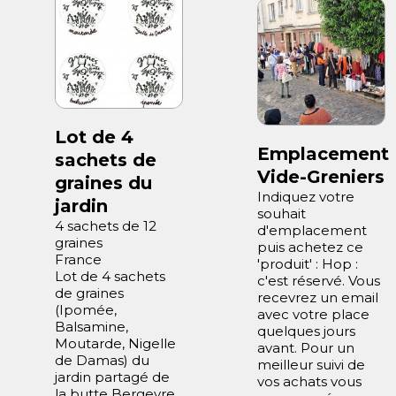
Lot de 4
Previous
Emplacement
sachets de
Next
Vide-Greniers
graines du
Indiquez votre
jardin
souhait
4 sachets de 12
d'emplacement
graines
puis achetez ce
France
'produit' : Hop :
Lot de 4 sachets
c'est réservé. Vous
de graines
recevrez un email
(Ipomée,
avec votre place
Balsamine,
quelques jours
Moutarde, Nigelle
avant. Pour un
de Damas) du
meilleur suivi de
jardin partagé de
vos achats vous
la butte Bergeyre