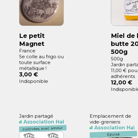
Le petit
Miel de 
Magnet
butte 20
France
500g
Se colle au frigo ou
500g
toute surface
Jardin part
métallique !
11,00 € pour
3,00 €
adhérents
Indisponible
12,00 €
Indisponibl
Jardin partagé
Emplacement de
Association Habitants Butte Bergeyre
vide-greniers
Association Hab
cultivées avec amour
Epuisé