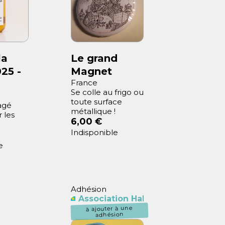
la
Le grand
25 -
Magnet
France
Se colle au frigo ou
toute surface
agé
métallique !
 les
6,00 €
Indisponible
e
Adhésion
Association Habitants Butte Berg
itants Butte Bergeyre
à ajouter à une
adhésion